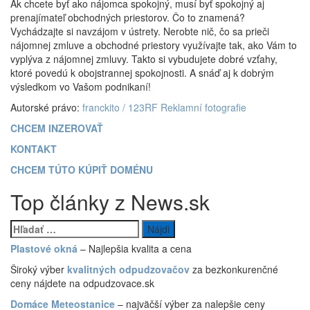
Ak chcete byť ako nájomca spokojný, musí byť spokojný aj
prenajímateľ obchodných priestorov. Čo to znamená?
Vychádzajte si navzájom v ústrety. Nerobte nič, čo sa prieči
nájomnej zmluve a obchodné priestory využívajte tak, ako Vám to
vyplýva z nájomnej zmluvy. Takto si vybudujete dobré vzťahy,
ktoré povedú k obojstrannej spokojnosti. A snáď aj k dobrým
výsledkom vo Vašom podnikaní!
Autorské právo:
franckito / 123RF Reklamní fotografie
CHCEM INZEROVAŤ
KONTAKT
CHCEM TÚTO KÚPIŤ DOMÉNU
Top články z News.sk
Hľadať:
Plastové okná
– Najlepšia kvalita a cena
Široký výber
kvalitných odpudzovačov
za bezkonkurenčné
ceny nájdete na odpudzovace.sk
Domáce Meteostanice
– najväčší výber za nalepšie ceny