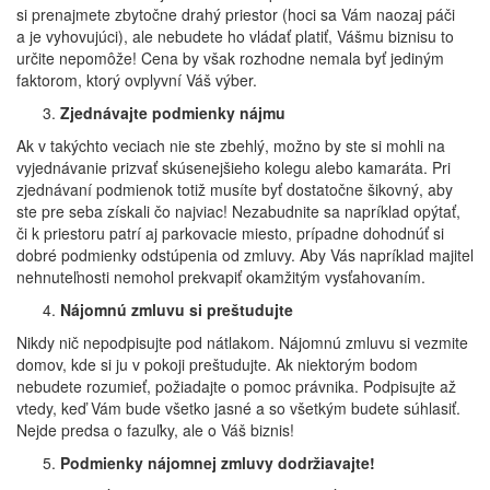
si prenajmete zbytočne drahý priestor (hoci sa Vám naozaj páči
a je vyhovujúci), ale nebudete ho vládať platiť, Vášmu biznisu to
určite nepomôže! Cena by však rozhodne nemala byť jediným
faktorom, ktorý ovplyvní Váš výber.
Zjednávajte podmienky nájmu
Ak v takýchto veciach nie ste zbehlý, možno by ste si mohli na
vyjednávanie prizvať skúsenejšieho kolegu alebo kamaráta. Pri
zjednávaní podmienok totiž musíte byť dostatočne šikovný, aby
ste pre seba získali čo najviac! Nezabudnite sa napríklad opýtať,
či k priestoru patrí aj parkovacie miesto, prípadne dohodnúť si
dobré podmienky odstúpenia od zmluvy. Aby Vás napríklad majiteľ
nehnuteľnosti nemohol prekvapiť okamžitým vysťahovaním.
Nájomnú zmluvu si preštudujte
Nikdy nič nepodpisujte pod nátlakom. Nájomnú zmluvu si vezmite
domov, kde si ju v pokoji preštudujte. Ak niektorým bodom
nebudete rozumieť, požiadajte o pomoc právnika. Podpisujte až
vtedy, keď Vám bude všetko jasné a so všetkým budete súhlasiť.
Nejde predsa o fazuľky, ale o Váš biznis!
Podmienky nájomnej zmluvy dodržiavajte!