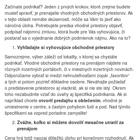
Začínate podnikať? Jeden z prvých krokov, ktoré zrejme budete
musieť spraviť, je prenajatie vhodných obchodných priestorov. Ak
v tejto oblasti nemáte skúsenosti, môže sa Vám to javiť ako
náročná úloha. Potrebujete predsa vhodné priestory objaviť,
podpísať nájomnú zmluvu, ktorá bude pre Vás vyhovujúca, či
postarať sa o vyjednanie dobrých podmienok nájmu. Ako na to?
Vyhľadajte si vyhovujúce obchodné priestory
Samozrejme, výber záleží od lokality, v ktorej sa chystáte
podnikať. Vhodné obchodné priestory na prenájom nájdete na
rôznych inzertných portáloch, či v miestnych inzertných novinách.
Odporúčame vybrať si medzi nehnuteľnosťami zopár „favoritov“
a tých si potom pozrieť dôkladne osobne. Neváhajte požiadať
o predstavenie priestorov aj viackrát, ak si nie ste istý. Okrem
toho nezabudnite vziať do úvahy aj špecifiká podnikania. Ak si
napríklad chcete
otvoriť predajňu s oblečením
, vhodné je
umiestnenie v centre, s častým pohybom ľudí a pod. Nad týmito
špecifikami sa vopred poriadne zamyslite!
Zvážte, koľko si môžete dovoliť mesačne utratiť za
prenájom
Cena hrá totiž naozaj dôležitú úlohu pri konečnom rozhodnutí. Ak